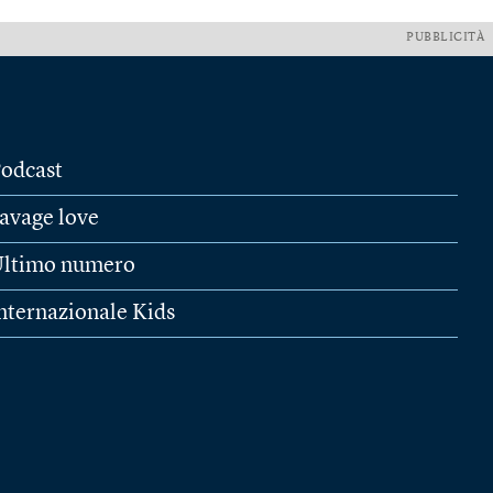
PUBBLICITÀ
odcast
avage love
ltimo numero
nternazionale Kids