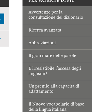
PER SAPERNE DI PIÙ
Avvertenze per la
consultazione del dizionario
A
Ricerca avanzata
Abbreviazioni
Il gran mare delle parole
È irresistibile l’ascesa degli
anglismi?
Un premio alla capacità di
adattamento
Il Nuovo vocabolario di base
della lingua italiana