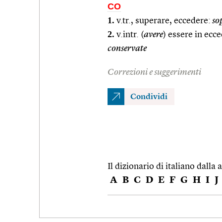
CO
1.
v.tr., superare, eccedere:
sop
2.
v.intr. (
avere
) essere in ecc
conservate
Correzioni e suggerimenti
Condividi
Il dizionario di italiano dalla a
A
B
C
D
E
F
G
H
I
J