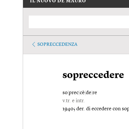
IL NUOVO DE MAURO
SOPRECCEDENZA
sopreccedere
so
|
prec
|
cè
|
de
|
re
v.tr. e intr.
1940; der. di eccedere con sop