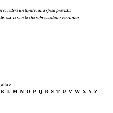
reccedere un limite
,
una spesa prevista
edenza:
le scorte che sopreccedono verranno
 alla z
K
L
M
N
O
P
Q
R
S
T
U
V
W
X
Y
Z