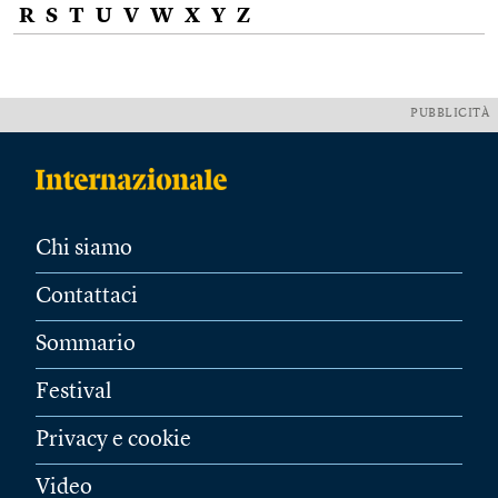
R
S
T
U
V
W
X
Y
Z
PUBBLICITÀ
Chi siamo
Contattaci
Sommario
Festival
Privacy e cookie
Video