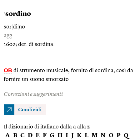
sordino
2
sor
|
dì
|
no
agg.
1602; der. di sordina.
OB
di strumento musicale, fornito di sordina, così da
fornire un suono smorzato
Correzioni e suggerimenti
Condividi
Il dizionario di italiano dalla a alla z
A
B
C
D
E
F
G
H
I
J
K
L
M
N
O
P
Q