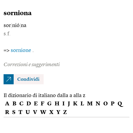
sorniona
sor
|
nió
|
na
s.f.
=>
sornione
.
Correzioni e suggerimenti
Condividi
Il dizionario di italiano dalla a alla z
A
B
C
D
E
F
G
H
I
J
K
L
M
N
O
P
Q
R
S
T
U
V
W
X
Y
Z