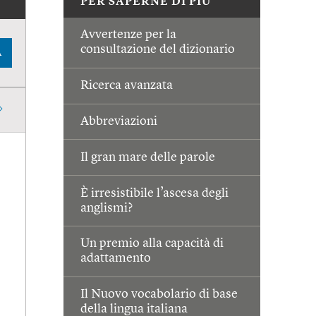
PER SAPERNE DI PIÙ
Avvertenze per la
consultazione del dizionario
A
Ricerca avanzata
Abbreviazioni
Il gran mare delle parole
È irresistibile l’ascesa degli
anglismi?
Un premio alla capacità di
adattamento
Il Nuovo vocabolario di base
della lingua italiana