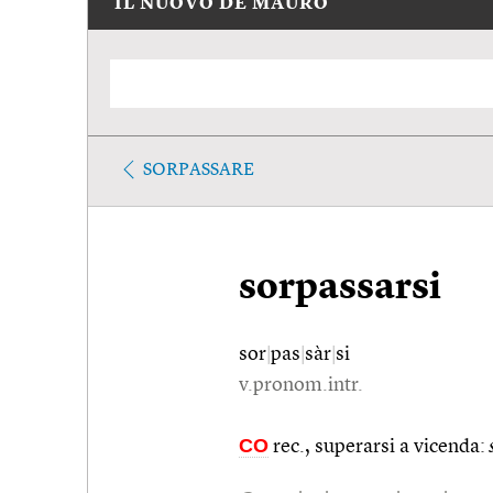
IL NUOVO DE MAURO
SORPASSARE
sorpassarsi
sor
|
pas
|
sàr
|
si
v.pronom.intr.
CO
rec., superarsi a vicenda: