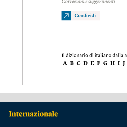
Correzioni e suggerimenti
Condividi
Il dizionario di italiano dalla a
A
B
C
D
E
F
G
H
I
J