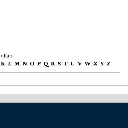
 alla z
K
L
M
N
O
P
Q
R
S
T
U
V
W
X
Y
Z