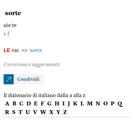
sorte
2
sòr
|
te
s.f.
LE
1
var. =>
sorta
Correzioni e suggerimenti
Condividi
Il dizionario di italiano dalla a alla z
A
B
C
D
E
F
G
H
I
J
K
L
M
N
O
P
Q
R
S
T
U
V
W
X
Y
Z