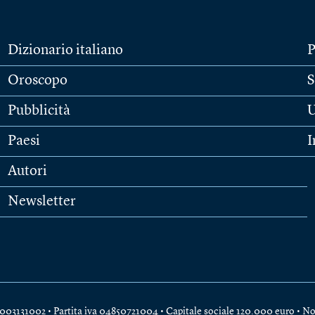
Dizionario italiano
P
Oroscopo
S
Pubblicità
U
Paesi
I
Autori
Newsletter
e 04003131002 • Partita iva 04850721004 • Capitale sociale 120.000 euro •
No