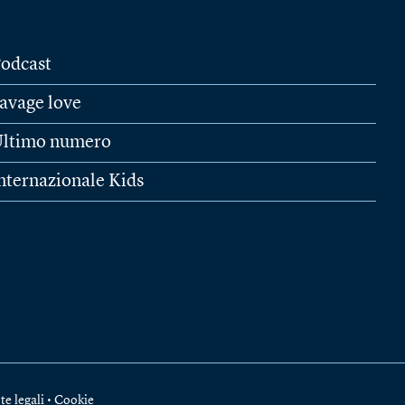
odcast
avage love
ltimo numero
nternazionale Kids
te legali
•
Cookie