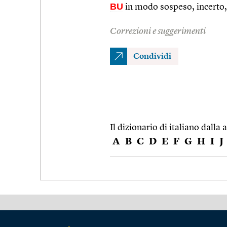
BU
in modo sospeso, incerto,
Correzioni e suggerimenti
Condividi
Il dizionario di italiano dalla a
A
B
C
D
E
F
G
H
I
J