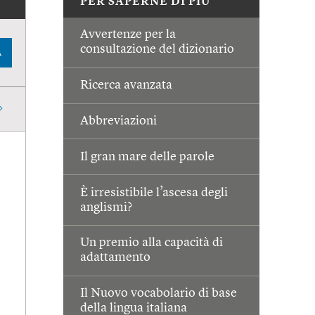
PER SAPERNE DI PIÙ
Avvertenze per la
consultazione del dizionario
A
Ricerca avanzata
Abbreviazioni
Il gran mare delle parole
È irresistibile l’ascesa degli
anglismi?
Un premio alla capacità di
adattamento
Il Nuovo vocabolario di base
della lingua italiana