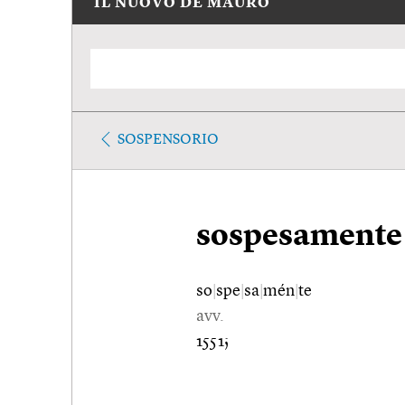
IL NUOVO DE MAURO
SOSPENSORIO
sospesamente
so
|
spe
|
sa
|
mén
|
te
avv.
1551;