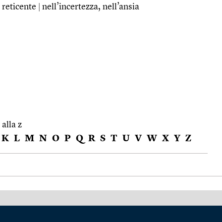
 reticente
|
nell’incertezza, nell’ansia
 alla z
K
L
M
N
O
P
Q
R
S
T
U
V
W
X
Y
Z