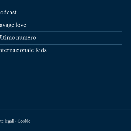
odcast
avage love
ltimo numero
nternazionale Kids
te legali
•
Cookie