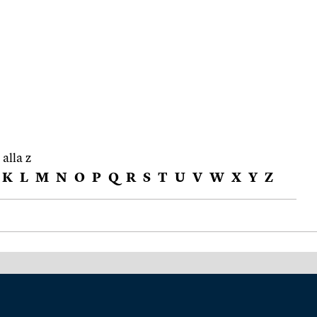
 alla z
K
L
M
N
O
P
Q
R
S
T
U
V
W
X
Y
Z