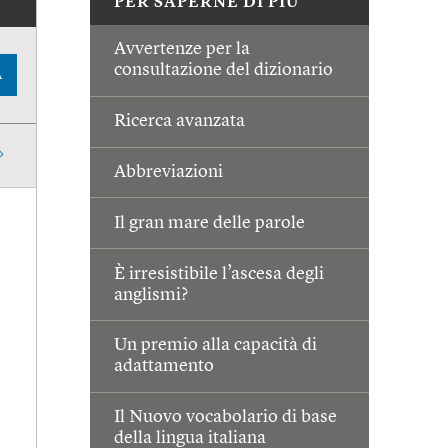
PER SAPERNE DI PIÙ
Avvertenze per la
consultazione del dizionario
A
Ricerca avanzata
Abbreviazioni
Il gran mare delle parole
È irresistibile l’ascesa degli
anglismi?
Un premio alla capacità di
adattamento
Il Nuovo vocabolario di base
della lingua italiana