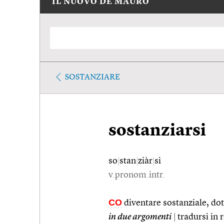
IL NUOVO DE MAURO
SOSTANZIARE
sostanziarsi
so
|
stan
|
ziàr
|
si
v.pronom.intr.
CO
diventare sostanziale, dot
in due argomenti
|
tradursi in 