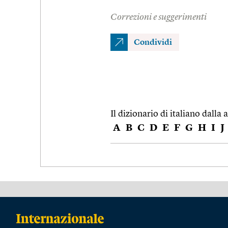
Correzioni e suggerimenti
Condividi
Il dizionario di italiano dalla a
A
B
C
D
E
F
G
H
I
J