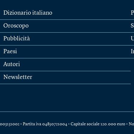
Dizionario italiano
P
Oroscopo
S
Pubblicità
U
Paesi
I
Autori
Newsletter
e 04003131002 • Partita iva 04850721004 • Capitale sociale 120.000 euro •
No