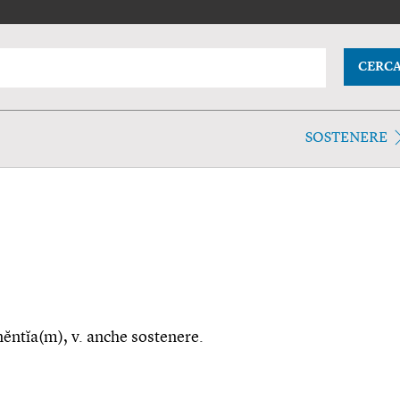
CERC
SOSTENERE
inĕntĭa(m), v. anche sostenere.