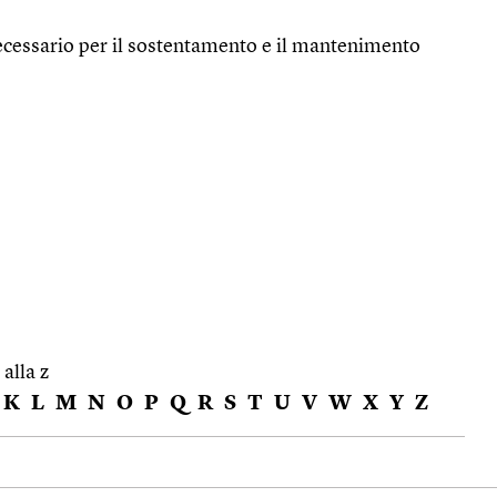
ecessario per il sostentamento e il mantenimento
 alla z
K
L
M
N
O
P
Q
R
S
T
U
V
W
X
Y
Z