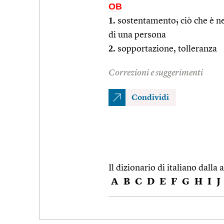
OB
1.
sostentamento; ciò che è n
di una persona
2.
sopportazione, tolleranza
Correzioni e suggerimenti
Condividi
Il dizionario di italiano dalla a
A
B
C
D
E
F
G
H
I
J