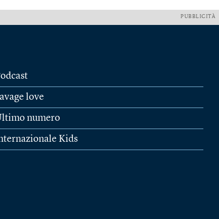
PUBBLICITÀ
odcast
avage love
ltimo numero
nternazionale Kids