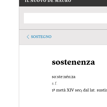
IL NUOVO DE MAURO
SOSTEGNO
sostenenza
so
|
ste
|
nén
|
za
s.f.
1ª metà XIV sec; dal lat. sust