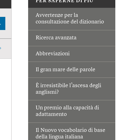
PER SAPERNE DI PIÙ
Avvertenze per la
consultazione del dizionario
A
Ricerca avanzata
Abbreviazioni
Il gran mare delle parole
È irresistibile l’ascesa degli
anglismi?
Un premio alla capacità di
adattamento
Il Nuovo vocabolario di base
della lingua italiana