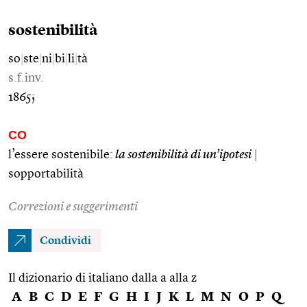
sostenibilità
so
|
ste
|
ni
|
bi
|
li
|
tà
s.f.inv.
1865;
CO
l’essere sostenibile:
la sostenibilità di un’ipotesi
|
sopportabilità
Correzioni e suggerimenti
Condividi
Il dizionario di italiano dalla a alla z
A
B
C
D
E
F
G
H
I
J
K
L
M
N
O
P
Q