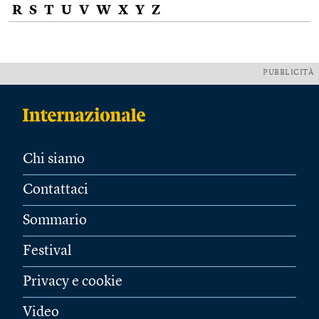
R
S
T
U
V
W
X
Y
Z
PUBBLICITÀ
Chi siamo
Contattaci
Sommario
Festival
Privacy e cookie
Video