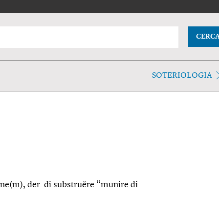
CERC
SOTERIOLOGIA
iōne(m), der. di substruĕre “munire di