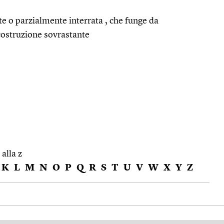
nte o parzialmente interrata , che funge da
ostruzione sovrastante
 alla z
K
L
M
N
O
P
Q
R
S
T
U
V
W
X
Y
Z