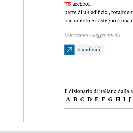
TS
archeol.
parte di un edificio , totalme
basamento e sostegno a una c
Correzioni e suggerimenti
Condividi
Il dizionario di italiano dalla a
A
B
C
D
E
F
G
H
I
J