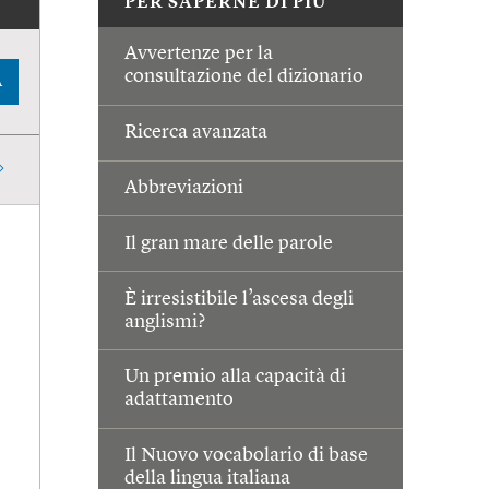
PER SAPERNE DI PIÙ
Avvertenze per la
consultazione del dizionario
A
Ricerca avanzata
Abbreviazioni
Il gran mare delle parole
È irresistibile l’ascesa degli
anglismi?
Un premio alla capacità di
adattamento
Il Nuovo vocabolario di base
della lingua italiana