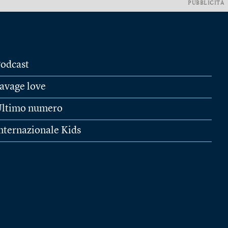
PUBBLICITÀ
odcast
avage love
ltimo numero
nternazionale Kids