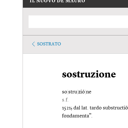
IL NUOVO DE MAURO
SOSTRATO
sostruzione
so
|
stru
|
zió
|
ne
s.f.
1521; dal lat. tardo substruct
fondamenta”.