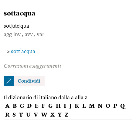
sottacqua
sot
|
tàc
|
qua
agg.inv., avv., var.
=>
sott’acqua
.
Correzioni e suggerimenti
Condividi
Il dizionario di italiano dalla a alla z
A
B
C
D
E
F
G
H
I
J
K
L
M
N
O
P
Q
R
S
T
U
V
W
X
Y
Z