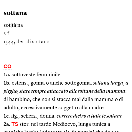
sottana
sot
|
tà
|
na
s.f.
1544; der. di sottano.
CO
1a.
sottoveste femminile
1b.
estens., gonna o anche sottogonna:
sottana lunga
,
a
pieghe
;
stare sempre attaccato alle sottane della mamma
:
di bambino, che non si stacca mai dalla mamma o di
adulto, eccessivamente soggetto alla madre
1c.
fig., scherz., donna:
correre dietro a tutte le sottane
2a.
TS
stor. nel tardo Medioevo, lunga tunica a