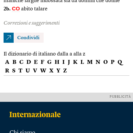
maniche larghe indossata sia da uomini che donne
2b.
CO
abito talare
Correzioni e suggerimenti
Condividi
Il dizionario di italiano dalla a alla z
A
B
C
D
E
F
G
H
I
J
K
L
M
N
O
P
Q
R
S
T
U
V
W
X
Y
Z
PUBBLICITÀ