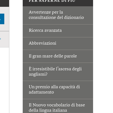
PER SAPERNE DI PIÙ
Avvertenze per la
consultazione del dizionario
A
Ricerca avanzata
Abbreviazioni
Il gran mare delle parole
È irresistibile l’ascesa degli
anglismi?
Un premio alla capacità di
adattamento
Il Nuovo vocabolario di base
della lingua italiana