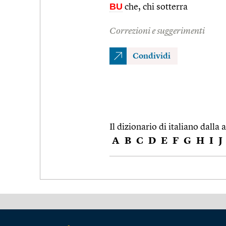
BU
che, chi sotterra
Correzioni e suggerimenti
Condividi
Il dizionario di italiano dalla a
A
B
C
D
E
F
G
H
I
J