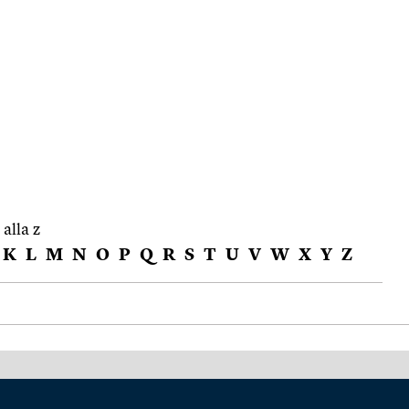
 alla z
K
L
M
N
O
P
Q
R
S
T
U
V
W
X
Y
Z