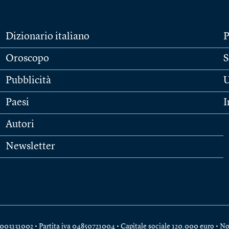
Dizionario italiano
P
Oroscopo
S
Pubblicità
U
Paesi
I
Autori
Newsletter
e 04003131002 • Partita iva 04850721004 • Capitale sociale 120.000 euro •
No