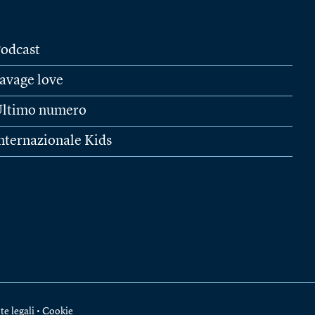
odcast
avage love
ltimo numero
nternazionale Kids
te legali
•
Cookie