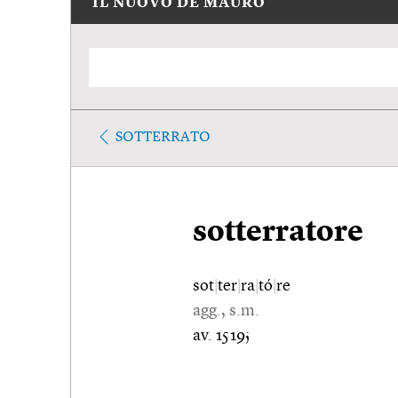
IL NUOVO DE MAURO
SOTTERRATO
sotterratore
sot
|
ter
|
ra
|
tó
|
re
agg., s.m.
av. 1519;