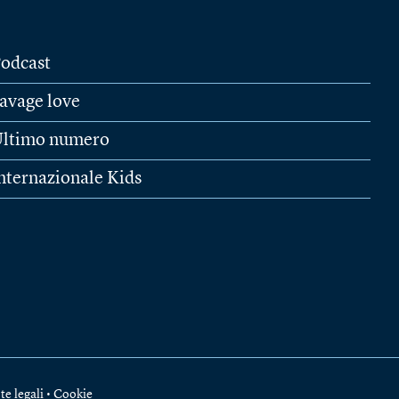
odcast
avage love
ltimo numero
nternazionale Kids
te legali
•
Cookie