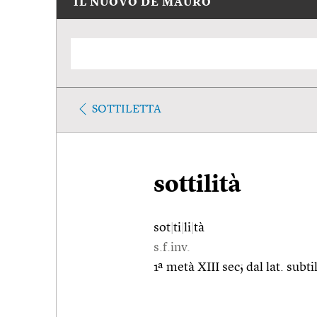
IL NUOVO DE MAURO
SOTTILETTA
sottilità
sot
|
ti
|
li
|
tà
s.f.inv.
1ª metà XIII sec; dal lat. subti