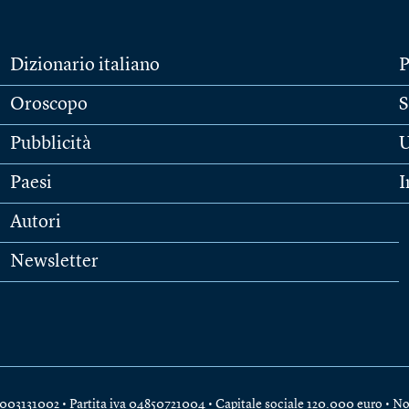
Dizionario italiano
P
Oroscopo
S
Pubblicità
U
Paesi
I
Autori
Newsletter
e 04003131002 • Partita iva 04850721004 • Capitale sociale 120.000 euro •
No