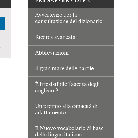
PER SAPERNE DI PIÙ
Avvertenze per la
consultazione del dizionario
A
Ricerca avanzata
Abbreviazioni
Il gran mare delle parole
È irresistibile l’ascesa degli
anglismi?
Un premio alla capacità di
adattamento
Il Nuovo vocabolario di base
della lingua italiana