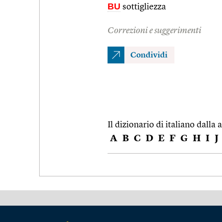
BU
sottigliezza
Correzioni e suggerimenti
Condividi
Il dizionario di italiano dalla a
A
B
C
D
E
F
G
H
I
J