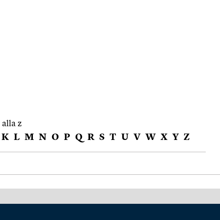
 alla z
K
L
M
N
O
P
Q
R
S
T
U
V
W
X
Y
Z