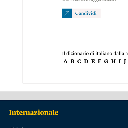
Condividi
Il dizionario di italiano dalla a
A
B
C
D
E
F
G
H
I
J