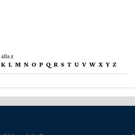
 alla z
K
L
M
N
O
P
Q
R
S
T
U
V
W
X
Y
Z