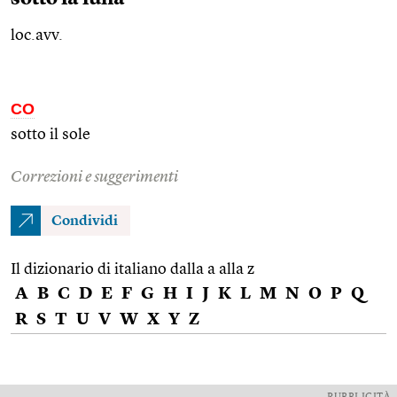
loc.avv.
CO
sotto il sole
Correzioni e suggerimenti
Condividi
Il dizionario di italiano dalla a alla z
A
B
C
D
E
F
G
H
I
J
K
L
M
N
O
P
Q
R
S
T
U
V
W
X
Y
Z