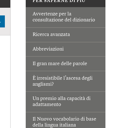
PER SAPERNE DI PIÙ
Avvertenze per la
consultazione del dizionario
A
Ricerca avanzata
Abbreviazioni
Il gran mare delle parole
È irresistibile l’ascesa degli
anglismi?
Un premio alla capacità di
adattamento
Il Nuovo vocabolario di base
della lingua italiana