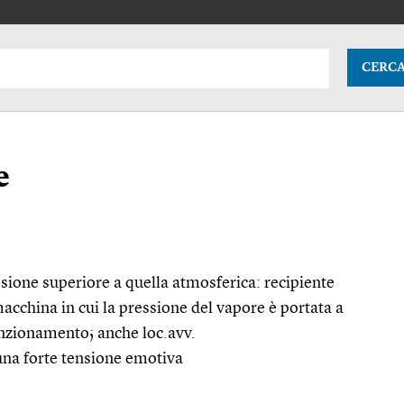
CERC
e
ssione superiore a quella atmosferica: recipiente
acchina in cui la pressione del vapore è portata a
 funzionamento; anche
loc.avv.
 una forte tensione emotiva