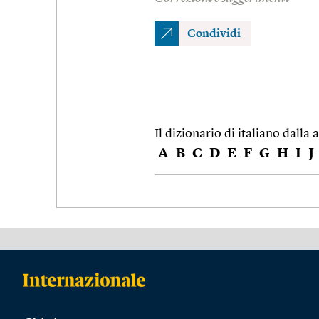
Condividi
Il dizionario di italiano dalla a
A
B
C
D
E
F
G
H
I
J