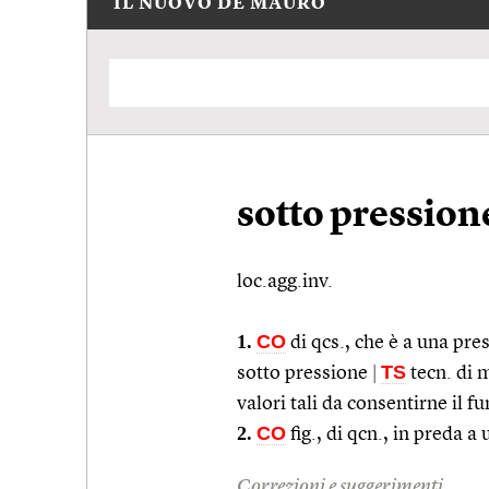
IL NUOVO DE MAURO
sotto pression
loc.agg.inv.
1.
CO
di
qcs.
, che è a una pre
TS
sotto pressione
|
tecn.
di m
valori tali da consentirne il
2.
CO
fig.
, di
qcn.
, in preda a
Correzioni e suggerimenti