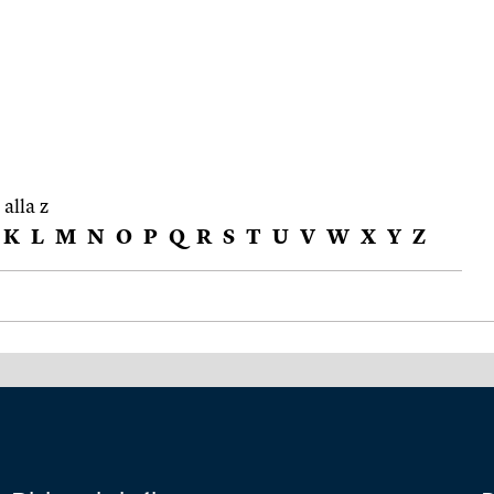
 alla z
K
L
M
N
O
P
Q
R
S
T
U
V
W
X
Y
Z