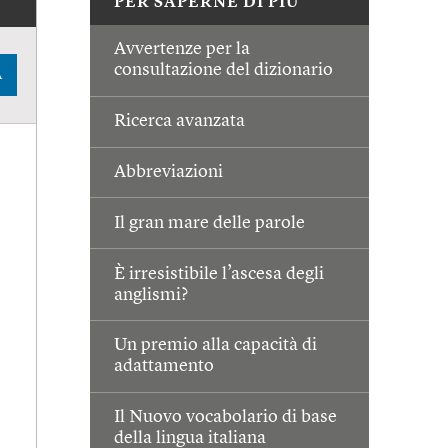
PER SAPERNE DI PIÙ
Avvertenze per la
consultazione del dizionario
A
Ricerca avanzata
Abbreviazioni
Il gran mare delle parole
È irresistibile l’ascesa degli
anglismi?
Un premio alla capacità di
adattamento
Il Nuovo vocabolario di base
della lingua italiana