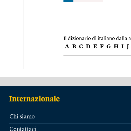
Il dizionario di italiano dalla a
A
B
C
D
E
F
G
H
I
J
Chi siamo
Contattaci