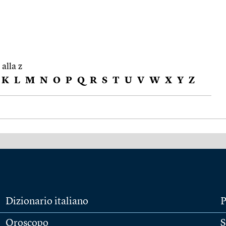
 alla z
K
L
M
N
O
P
Q
R
S
T
U
V
W
X
Y
Z
Dizionario italiano
P
Oroscopo
S