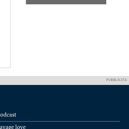
PUBBLICITÀ
odcast
avage love