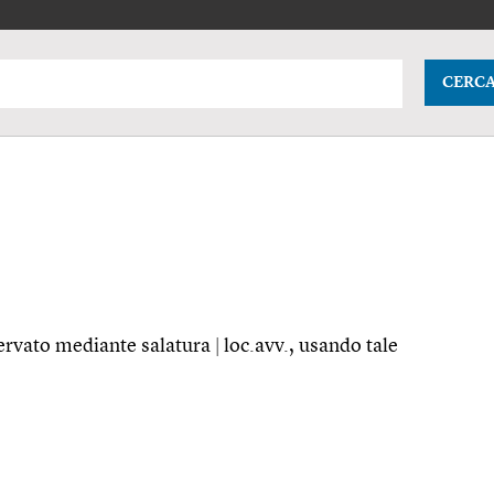
CERC
servato mediante salatura
|
loc.avv.
, usando tale