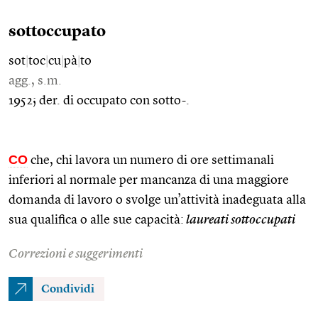
sottoccupato
sot
|
toc
|
cu
|
pà
|
to
agg., s.m.
1952; der. di occupato con sotto-.
CO
che, chi lavora un numero di ore settimanali
inferiori al normale per mancanza di una maggiore
domanda di lavoro o svolge un’attività inadeguata alla
sua qualifica o alle sue capacità:
laureati sottoccupati
Correzioni e suggerimenti
Condividi