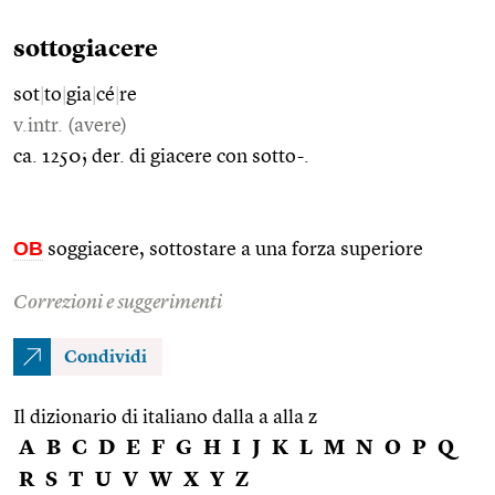
sottogiacere
sot
|
to
|
gia
|
cé
|
re
v.intr. (avere)
ca. 1250; der. di giacere con sotto-.
OB
soggiacere, sottostare a una forza superiore
Correzioni e suggerimenti
Condividi
Il dizionario di italiano dalla a alla z
A
B
C
D
E
F
G
H
I
J
K
L
M
N
O
P
Q
R
S
T
U
V
W
X
Y
Z