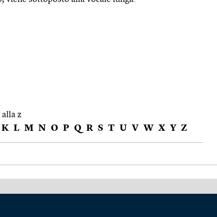
 alla z
K
L
M
N
O
P
Q
R
S
T
U
V
W
X
Y
Z