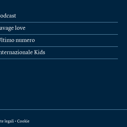
odcast
avage love
ltimo numero
nternazionale Kids
te legali
•
Cookie