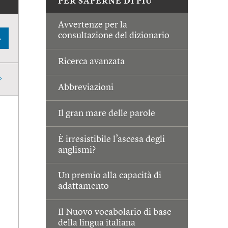
PER SAPERNE DI PIÙ
Avvertenze per la
consultazione del dizionario
A
Ricerca avanzata
Abbreviazioni
Il gran mare delle parole
È irresistibile l’ascesa degli
anglismi?
Un premio alla capacità di
adattamento
Il Nuovo vocabolario di base
della lingua italiana