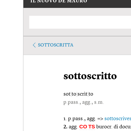
IL NUOVO DE MAURO
SOTTOSCRITTA
sottoscritto
sot
|
to
|
scrìt
|
to
p.pass., agg., s.m.
1. p.pass., agg. =>
sottoscrive
2.
CO
TS
agg.
burocr. di docum