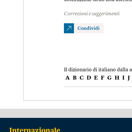
Correzioni e suggerimenti
Condividi
Il dizionario di italiano dalla a
A
B
C
D
E
F
G
H
I
J