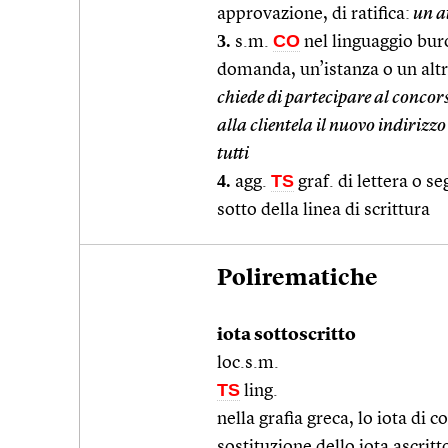
approvazione, di ratifica:
un at
3.
CO
s.m.
nel linguaggio buro
domanda, un’istanza o un altr
chiede di partecipare al concor
alla clientela il nuovo indirizzo
tutti
4.
TS
agg.
graf. di lettera o se
sotto della linea di scrittura
Polirematiche
iota sottoscritto
loc.s.m.
TS
ling.
nella grafia greca, lo iota di 
sostituzione dello iota ascritt