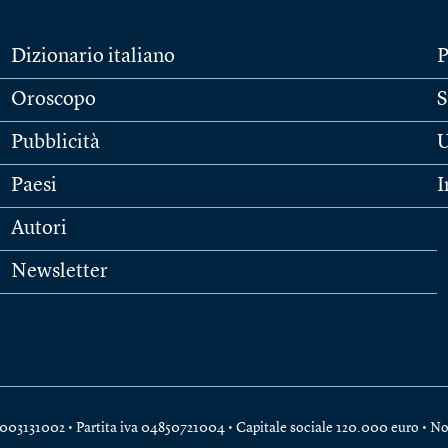
Dizionario italiano
P
Oroscopo
S
Pubblicità
U
Paesi
I
Autori
Newsletter
e 04003131002 • Partita iva 04850721004 • Capitale sociale 120.000 euro •
No