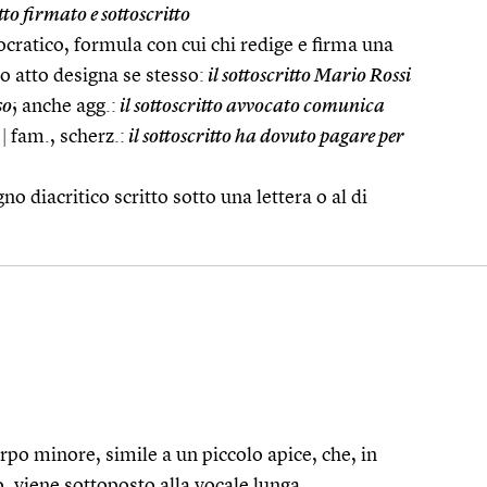
to firmato e sottoscritto
cratico, formula con cui chi redige e firma una
o atto designa se stesso:
il sottoscritto Mario Rossi
so
; anche agg.:
il sottoscritto avvocato comunica
|
fam., scherz.:
il sottoscritto ha dovuto pagare per
gno diacritico scritto sotto una lettera o al di
corpo minore, simile a un piccolo apice, che, in
o, viene sottoposto alla vocale lunga.