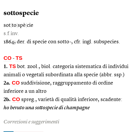
sottospecie
sot
|
to
|
spè
|
cie
s.f.inv.
1864; der. di specie con sotto-, cfr. ingl. subspecies.
CO
TS
-
1.
TS
bot. zool., biol. categoria sistematica di individui
animali o vegetali subordinata alla specie (abbr. ssp.)
2a.
CO
suddivisione, raggruppamento di ordine
inferiore a un altro
2b.
CO
spreg., varietà di qualità inferiore, scadente:
ho bevuto una sottospecie di champagne
Correzioni e suggerimenti