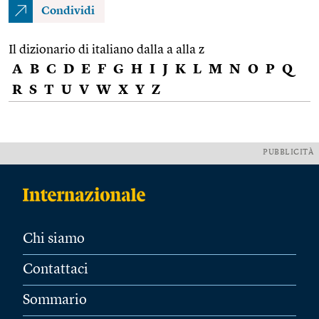
Condividi
Il dizionario di italiano dalla a alla z
A
B
C
D
E
F
G
H
I
J
K
L
M
N
O
P
Q
R
S
T
U
V
W
X
Y
Z
PUBBLICITÀ
Chi siamo
Contattaci
Sommario