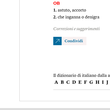
OB
1.
astuto, accorto
2.
che inganna o denigra
Correzioni e suggerimenti
Condividi
Il dizionario di italiano dalla a
A
B
C
D
E
F
G
H
I
J