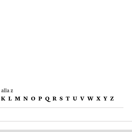
 alla z
K
L
M
N
O
P
Q
R
S
T
U
V
W
X
Y
Z