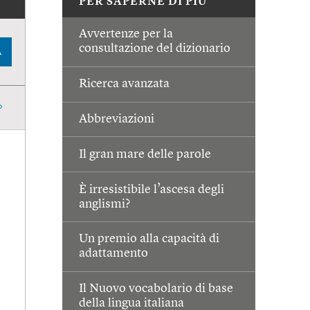
PER SAPERNE DI PIÙ
Avvertenze per la
consultazione del dizionario
A
Ricerca avanzata
Abbreviazioni
Il gran mare delle parole
È irresistibile l’ascesa degli
anglismi?
Un premio alla capacità di
adattamento
Il Nuovo vocabolario di base
della lingua italiana