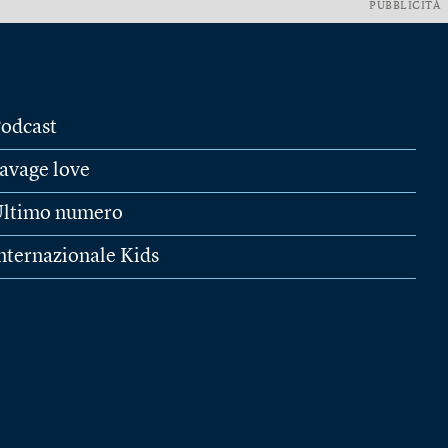
PUBBLICITÀ
odcast
avage love
ltimo numero
nternazionale Kids