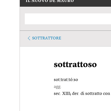
IL NUOVO DE MAURO
SOTTRATTORE
sottrattoso
sot
|
trat
|
tó
|
so
agg.
sec. XIII; der. di sottratto con