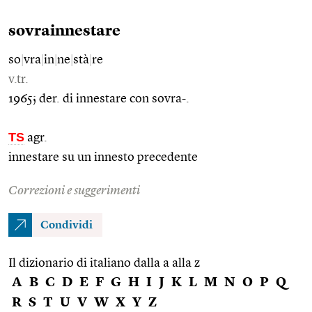
sovrainnestare
so
|
vra
|
in
|
ne
|
stà
|
re
v.tr.
1965; der. di innestare con sovra-.
TS
agr.
innestare su un innesto precedente
Correzioni e suggerimenti
Condividi
Il dizionario di italiano dalla a alla z
A
B
C
D
E
F
G
H
I
J
K
L
M
N
O
P
Q
R
S
T
U
V
W
X
Y
Z