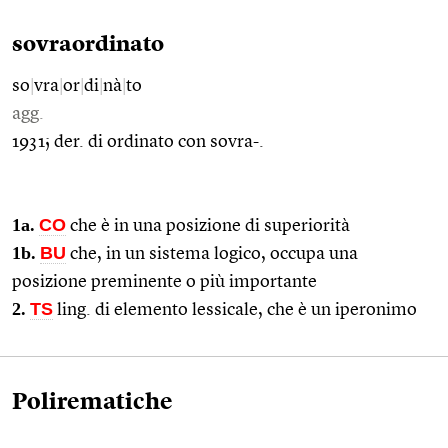
sovraordinato
so
|
vra
|
or
|
di
|
nà
|
to
agg.
1931; der. di ordinato con sovra-.
1a.
CO
che è in una posizione di superiorità
1b.
BU
che, in un sistema logico, occupa una
posizione preminente o più importante
2.
TS
ling. di elemento lessicale, che è un iperonimo
Polirematiche