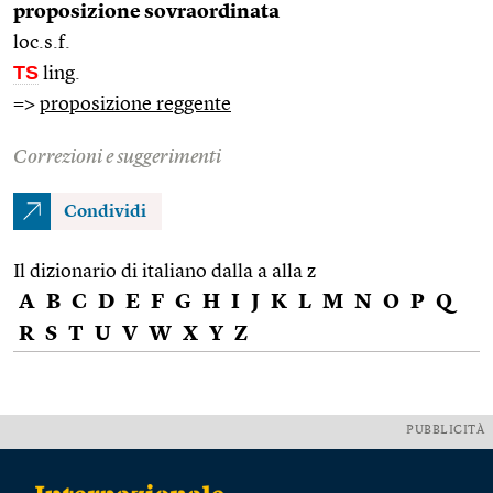
proposizione sovraordinata
loc.s.f.
TS
ling.
=>
proposizione reggente
Correzioni e suggerimenti
Condividi
Il dizionario di italiano dalla a alla z
A
B
C
D
E
F
G
H
I
J
K
L
M
N
O
P
Q
R
S
T
U
V
W
X
Y
Z
PUBBLICITÀ