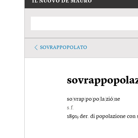
IL NUOVO DE MAURO
SOVRAPPOPOLATO
sovrappopola
so
|
vrap
|
po
|
po
|
la
|
zió
|
ne
s.f.
1891; der. di popolazione con 