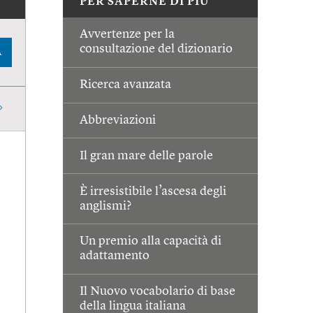
PER SAPERNE DI PIÙ
Avvertenze per la
consultazione del dizionario
A
Ricerca avanzata
Abbreviazioni
Il gran mare delle parole
È irresistibile l’ascesa degli
anglismi?
Un premio alla capacità di
adattamento
Il Nuovo vocabolario di base
della lingua italiana