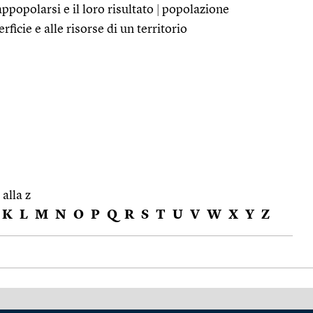
ppopolarsi e il loro risultato
|
popolazione
rficie e alle risorse di un territorio
 alla z
K
L
M
N
O
P
Q
R
S
T
U
V
W
X
Y
Z