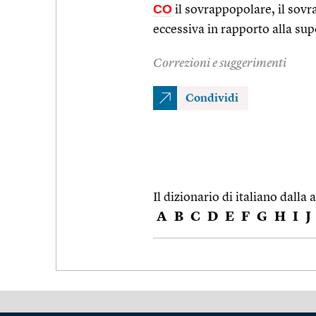
CO
il sovrappopolare, il sovra
eccessiva in rapporto alla supe
Correzioni e suggerimenti
Condividi
Il dizionario di italiano dalla a
A
B
C
D
E
F
G
H
I
J