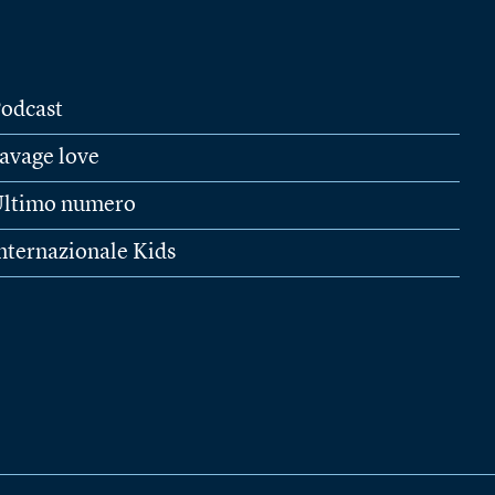
odcast
avage love
ltimo numero
nternazionale Kids