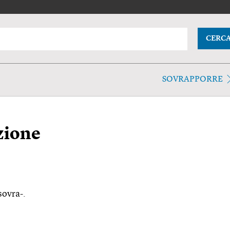
CERC
SOVRAPPORRE
zione
sovra-.