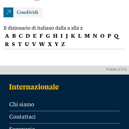
Condividi
Il dizionario di italiano dalla a alla z
A
B
C
D
E
F
G
H
I
J
K
L
M
N
O
P
Q
R
S
T
U
V
W
X
Y
Z
PUBBLICITÀ
Chi siamo
Contattaci