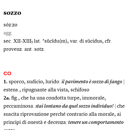
sozzo
sóz
|
zo
agg.
sec. XII-XIII; lat. *sŭcĭdu(m), var. di sūcidus, cfr.
provenz. ant. sotz.
CO
1.
sporco, sudicio, lurido:
il pavimento è sozzo di fango
|
estens., ripugnante alla vista, schifoso
2a.
fig., che ha una condotta turpe, immorale,
peccaminosa:
stai lontano da quel sozzo individuo!
|
che
suscita riprovazione perché contrario alla morale, ai
principi di onestà e decenza:
tenere un comportamento