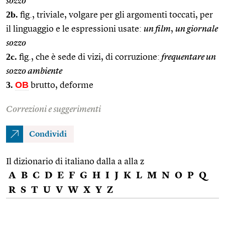
sozzo
2b.
fig., triviale, volgare per gli argomenti toccati, per
il linguaggio e le espressioni usate:
un film
,
un giornale
sozzo
2c.
fig., che è sede di vizi, di corruzione:
frequentare un
sozzo ambiente
3.
OB
brutto, deforme
Correzioni e suggerimenti
Condividi
Il dizionario di italiano dalla a alla z
A
B
C
D
E
F
G
H
I
J
K
L
M
N
O
P
Q
R
S
T
U
V
W
X
Y
Z