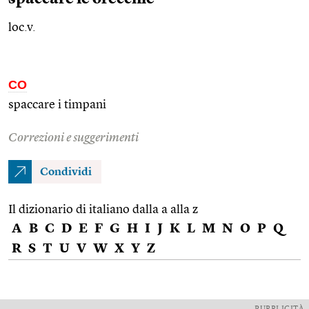
loc.v.
CO
spaccare i timpani
Correzioni e suggerimenti
Condividi
Il dizionario di italiano dalla a alla z
A
B
C
D
E
F
G
H
I
J
K
L
M
N
O
P
Q
R
S
T
U
V
W
X
Y
Z