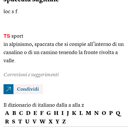
loc.s.f.
TS
sport
in alpinismo, spaccata che si compie all’interno di un
canalino o di un camino tenendo la fronte rivolta a
valle.
Correzioni e suggerimenti
Condividi
Il dizionario di italiano dalla a alla z
A
B
C
D
E
F
G
H
I
J
K
L
M
N
O
P
Q
R
S
T
U
V
W
X
Y
Z