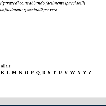
sigarette di contrabbando facilmente spacciabili
;
a facilmente spacciabili per vere
 alla z
K
L
M
N
O
P
Q
R
S
T
U
V
W
X
Y
Z