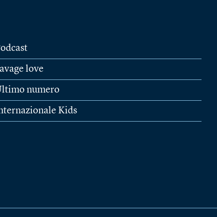
odcast
avage love
ltimo numero
nternazionale Kids