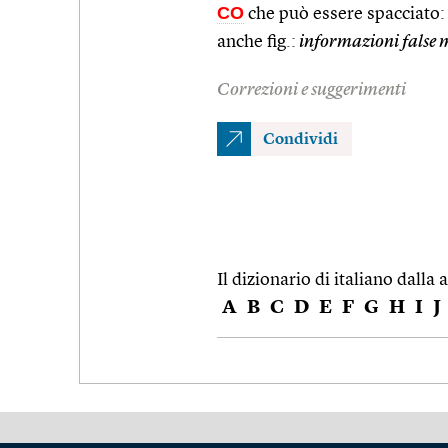
CO
che può essere spacciato:
anche fig.:
informazioni false m
Correzioni e suggerimenti
Condividi
Il dizionario di italiano dalla a
A
B
C
D
E
F
G
H
I
J