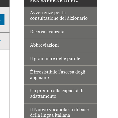
PER SAPERNE DI PIÙ
Avvertenze per la
consultazione del dizionario
A
Ricerca avanzata
Abbreviazioni
Il gran mare delle parole
È irresistibile l’ascesa degli
anglismi?
Un premio alla capacità di
adattamento
Il Nuovo vocabolario di base
della lingua italiana