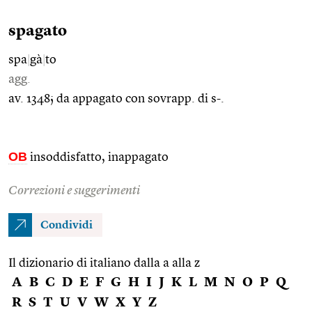
spagato
spa
|
gà
|
to
agg.
av. 1348; da appagato con sovrapp. di s-.
OB
insoddisfatto, inappagato
Correzioni e suggerimenti
Condividi
Il dizionario di italiano dalla a alla z
A
B
C
D
E
F
G
H
I
J
K
L
M
N
O
P
Q
R
S
T
U
V
W
X
Y
Z