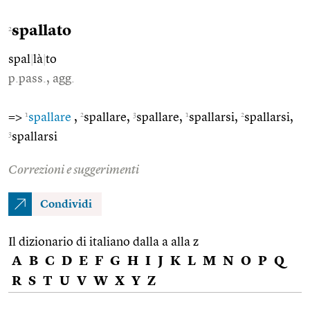
spallato
2
spal
|
là
|
to
p.pass., agg.
1
2
3
1
2
=>
spallare
,
spallare,
spallare,
spallarsi,
spallarsi,
3
spallarsi
Correzioni e suggerimenti
Condividi
Il dizionario di italiano dalla a alla z
A
B
C
D
E
F
G
H
I
J
K
L
M
N
O
P
Q
R
S
T
U
V
W
X
Y
Z