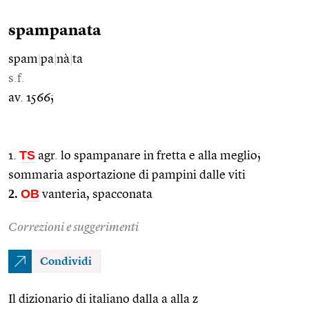
spampanata
spam
|
pa
|
nà
|
ta
s.f.
av. 1566;
TS
1.
agr. lo spampanare in fretta e alla meglio;
sommaria asportazione di pampini dalle viti
2.
OB
vanteria, spacconata
Correzioni e suggerimenti
Condividi
Il dizionario di italiano dalla a alla z