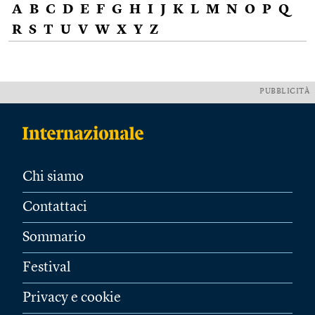
A
B
C
D
E
F
G
H
I
J
K
L
M
N
O
P
Q
R
S
T
U
V
W
X
Y
Z
PUBBLICITÀ
Chi siamo
Contattaci
Sommario
Festival
Privacy e cookie