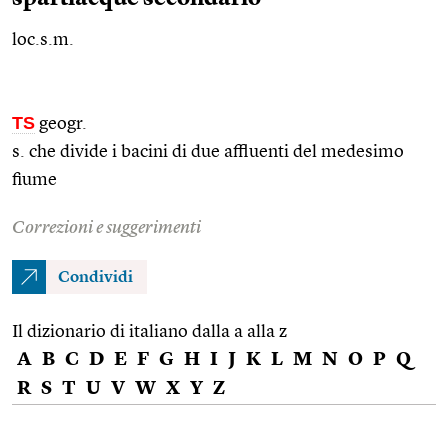
loc.s.m.
TS
geogr.
s. che divide i bacini di due affluenti del medesimo
fiume
Correzioni e suggerimenti
Condividi
Il dizionario di italiano dalla a alla z
A
B
C
D
E
F
G
H
I
J
K
L
M
N
O
P
Q
R
S
T
U
V
W
X
Y
Z