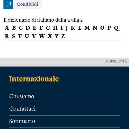
Condividi
Il dizionario di italiano dalla a alla z
A
B
C
D
E
F
G
H
I
J
K
L
M
N
O
P
Q
R
S
T
U
V
W
X
Y
Z
PUBBLICITÀ
Chi siamo
Contattaci
Sommario