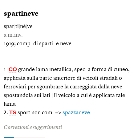
spartineve
spar
|
ti
|
né
|
ve
s.m.inv.
1919; comp. di sparti- e neve.
CO
1.
grande lama metallica, spec. a forma di cuneo,
applicata sulla parte anteriore di veicoli stradali o
ferroviari per sgombrare la carreggiata dalla neve
spostandola sui lati
|
il veicolo a cui è applicata tale
lama
2.
TS
sport non com. =>
spazzaneve
Correzioni e suggerimenti