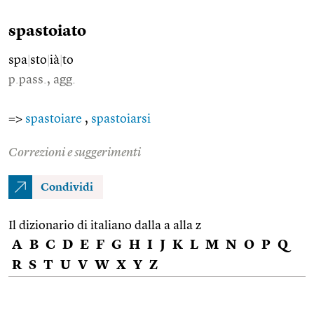
spastoiato
spa
|
sto
|
ià
|
to
p.pass., agg.
=>
spastoiare
,
spastoiarsi
Correzioni e suggerimenti
Condividi
Il dizionario di italiano dalla a alla z
A
B
C
D
E
F
G
H
I
J
K
L
M
N
O
P
Q
R
S
T
U
V
W
X
Y
Z