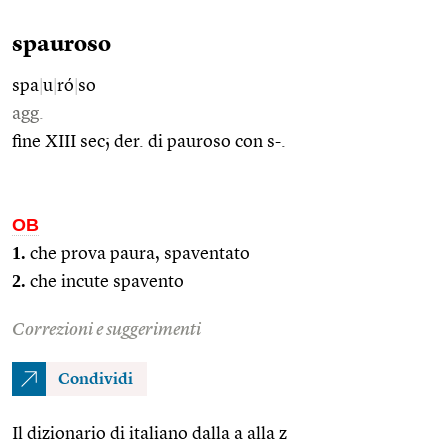
spauroso
spa
|
u
|
ró
|
so
agg.
fine XIII sec; der. di pauroso con s-.
OB
1.
che prova paura, spaventato
2.
che incute spavento
Correzioni e suggerimenti
Condividi
Il dizionario di italiano dalla a alla z