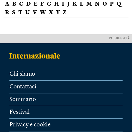
A
B
C
D
E
F
G
H
I
J
K
L
M
N
O
P
Q
R
S
T
U
V
W
X
Y
Z
PUBBLICITÀ
Chi siamo
Contattaci
Sommario
Festival
Privacy e cookie