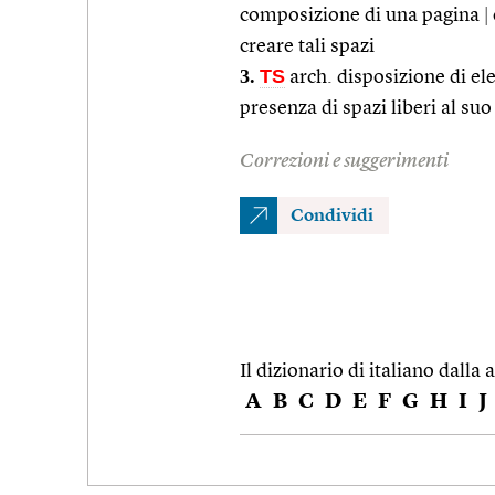
composizione di una pagina
|
creare tali spazi
3.
TS
arch. disposizione di ele
presenza di spazi liberi al suo
Correzioni e suggerimenti
Condividi
Il dizionario di italiano dalla a
A
B
C
D
E
F
G
H
I
J