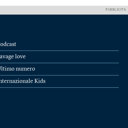
PUBBLICITÀ
odcast
avage love
ltimo numero
nternazionale Kids