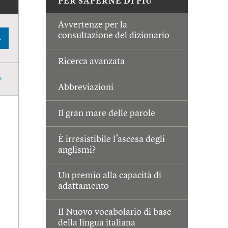
PER SAPERNE DI PIÙ
Avvertenze per la
consultazione del dizionario
A
Ricerca avanzata
Abbreviazioni
Il gran mare delle parole
È irresistibile l’ascesa degli
anglismi?
Un premio alla capacità di
adattamento
Il Nuovo vocabolario di base
della lingua italiana