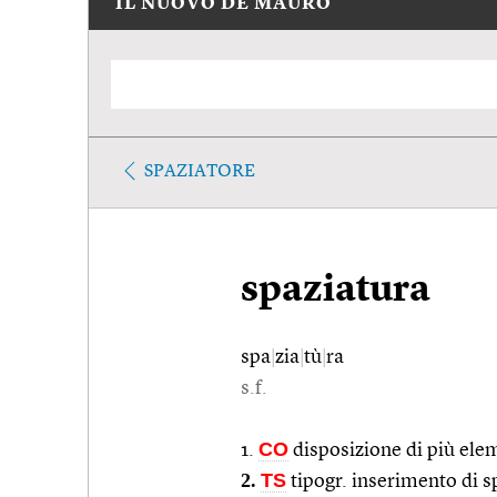
IL NUOVO DE MAURO
SPAZIATORE
spaziatura
spa
|
zia
|
tù
|
ra
s.f.
CO
1.
disposizione di più ele
2.
TS
tipogr. inserimento di sp