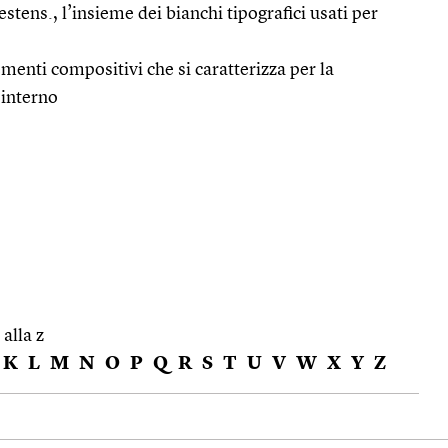
estens., l’insieme dei bianchi tipografici usati per
menti compositivi che si caratterizza per la
 interno
 alla z
K
L
M
N
O
P
Q
R
S
T
U
V
W
X
Y
Z