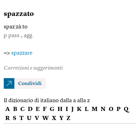
spazzato
spaz
|
zà
|
to
p.pass., agg.
=>
spazzare
Correzioni e suggerimenti
Condividi
Il dizionario di italiano dalla a alla z
A
B
C
D
E
F
G
H
I
J
K
L
M
N
O
P
Q
R
S
T
U
V
W
X
Y
Z