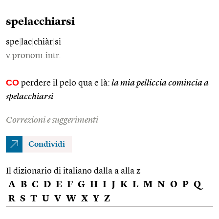
spelacchiarsi
spe
|
lac
|
chiàr
|
si
v.pronom.intr.
CO
perdere il pelo qua e là:
la mia pelliccia comincia a
spelacchiarsi
Correzioni e suggerimenti
Condividi
Il dizionario di italiano dalla a alla z
A
B
C
D
E
F
G
H
I
J
K
L
M
N
O
P
Q
R
S
T
U
V
W
X
Y
Z