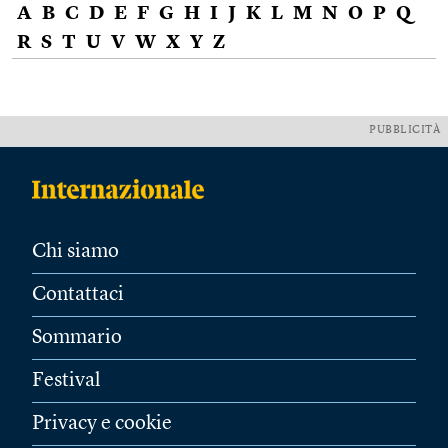
A
B
C
D
E
F
G
H
I
J
K
L
M
N
O
P
Q
R
S
T
U
V
W
X
Y
Z
PUBBLICITÀ
Chi siamo
Contattaci
Sommario
Festival
Privacy e cookie