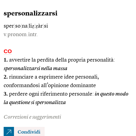
spersonalizzarsi
sper
|
so
|
na
|
liẓ
|
ẓàr
|
si
v.pronom.intr.
CO
1.
avvertire la perdita della propria personalità:
spersonalizzarsi nella massa
2.
rinunciare a esprimere idee personali,
conformandosi all’opinione dominante
3.
perdere ogni riferimento personale:
in questo modo
la questione si spersonalizza
Correzioni e suggerimenti
Condividi