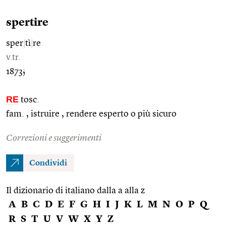
spertire
sper
|
tì
|
re
v.tr.
1873;
RE
tosc.
fam. , istruire , rendere esperto o più sicuro
Correzioni e suggerimenti
Condividi
Il dizionario di italiano dalla a alla z
A
B
C
D
E
F
G
H
I
J
K
L
M
N
O
P
Q
R
S
T
U
V
W
X
Y
Z