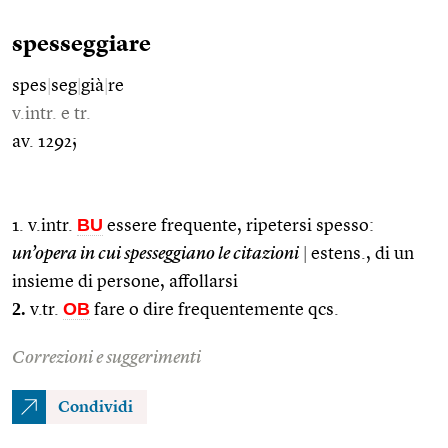
spesseggiare
spes
|
seg
|
già
|
re
v.intr. e tr.
av. 1292;
BU
1. v.intr.
essere frequente, ripetersi spesso:
un’opera in cui spesseggiano le citazioni
|
estens., di un
insieme di persone, affollarsi
2.
OB
v.tr.
fare o dire frequentemente qcs.
Correzioni e suggerimenti
Condividi