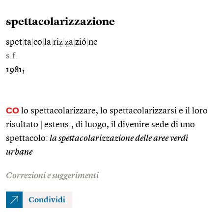
spettacolarizzazione
spet
|
ta
|
co
|
la
|
riẓ
|
ẓa
|
zió
|
ne
s.f.
1981;
CO
lo spettacolarizzare, lo spettacolarizzarsi e il loro
risultato
|
estens., di luogo, il divenire sede di uno
spettacolo:
la spettacolarizzazione delle aree verdi
urbane
Correzioni e suggerimenti
Condividi