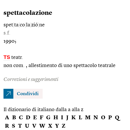
spettacolazione
spet
|
ta
|
co
|
la
|
zió
|
ne
s.f.
1990;
TS
teatr.
non com. , allestimento di uno spettacolo teatrale
Correzioni e suggerimenti
Condividi
Il dizionario di italiano dalla a alla z
A
B
C
D
E
F
G
H
I
J
K
L
M
N
O
P
Q
R
S
T
U
V
W
X
Y
Z