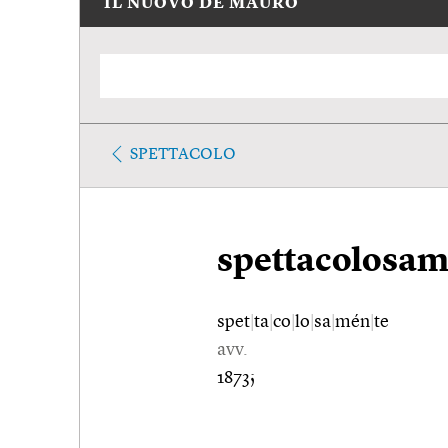
IL NUOVO DE MAURO
SPETTACOLO
spettacolosam
spet
|
ta
|
co
|
lo
|
sa
|
mén
|
te
avv.
1873;