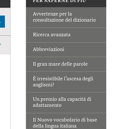
PER SAPERNE DI PIÙ
Avvertenze per la
consultazione del dizionario
A
Ricerca avanzata
Abbreviazioni
Il gran mare delle parole
È irresistibile l’ascesa degli
anglismi?
Un premio alla capacità di
adattamento
Il Nuovo vocabolario di base
della lingua italiana