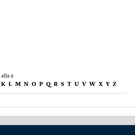
 alla z
K
L
M
N
O
P
Q
R
S
T
U
V
W
X
Y
Z