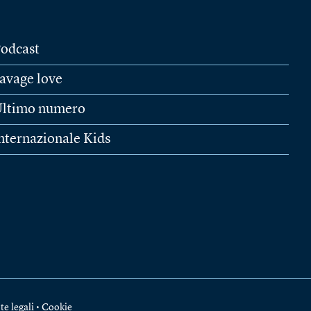
odcast
avage love
ltimo numero
nternazionale Kids
te legali
•
Cookie