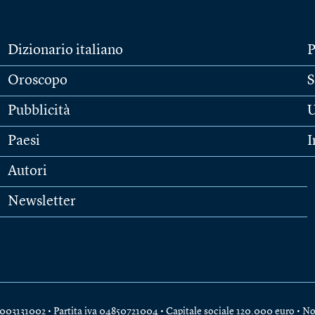
Dizionario italiano
P
Oroscopo
S
Pubblicità
U
Paesi
I
Autori
Newsletter
e 04003131002 • Partita iva 04850721004 • Capitale sociale 120.000 euro •
No