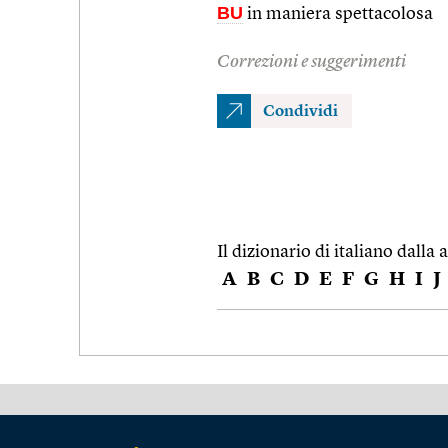
BU
in maniera spettacolosa
Correzioni e suggerimenti
Condividi
Il dizionario di italiano dalla a
A
B
C
D
E
F
G
H
I
J