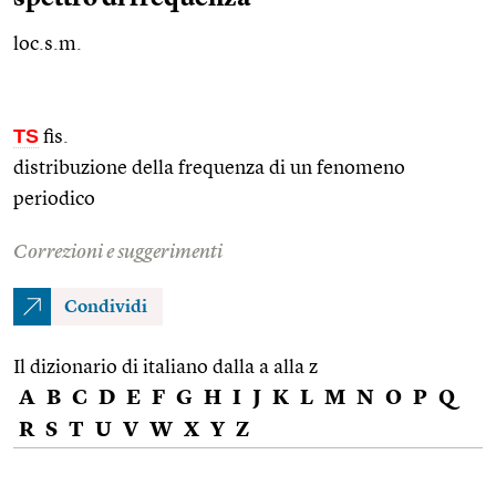
loc.s.m.
TS
fis.
distribuzione della frequenza di un fenomeno
periodico
Correzioni e suggerimenti
Condividi
Il dizionario di italiano dalla a alla z
A
B
C
D
E
F
G
H
I
J
K
L
M
N
O
P
Q
R
S
T
U
V
W
X
Y
Z