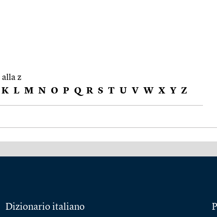
 alla z
K
L
M
N
O
P
Q
R
S
T
U
V
W
X
Y
Z
Dizionario italiano
P