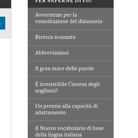
PER SAPERNE DI PIÙ
Avvertenze per la
consultazione del dizionario
A
Ricerca avanzata
Abbreviazioni
Il gran mare delle parole
È irresistibile l’ascesa degli
anglismi?
Un premio alla capacità di
adattamento
Il Nuovo vocabolario di base
della lingua italiana