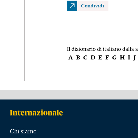
Condividi
Il dizionario di italiano dalla a
A
B
C
D
E
F
G
H
I
J
Chi siamo