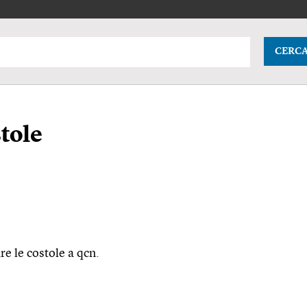
CERC
stole
re le costole a
qcn.