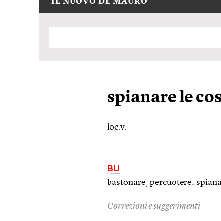
IL NUOVO DE MAURO
spianare le co
loc.v.
BU
bastonare, percuotere: spiana
Correzioni e suggerimenti